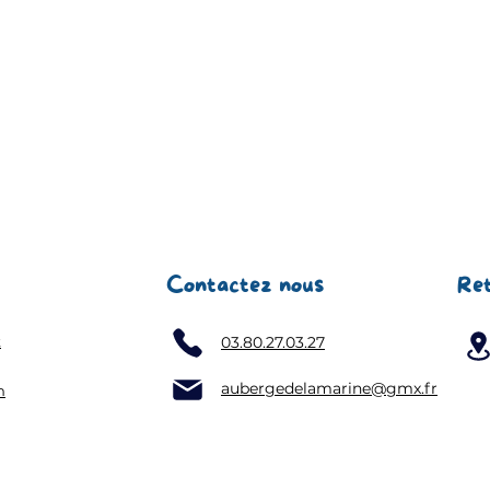
Contactez nous
Re
k
03.80.27.03.27
aubergedelamarine@gmx.fr
m